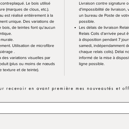
contreplaqué. Le bois utilisé
Livraison contre signature 
re (marques de clous, etc.).
d'impossibilité de livraison
 est réalisé entièrement à la
un bureau de Poste de votre 
ent unique. Des variations de
possible.
 bois, de teintes font qu'aucun
Les délais de livraison Rela
ntique.
Relais Colis d'arrivée peut ê
 murale.
à disposition pendant 7 jou
ment. Utilisation de microfibre
samedi, indépendamment des
iérage .
chaque relais colis). Délai no
 des variations visuelles par
informé de la mise à disposit
produit (plus ou moins de nœuds
ligne possible.
e texture et de teinte).
r recevoir en avant première mes nouveautés et off