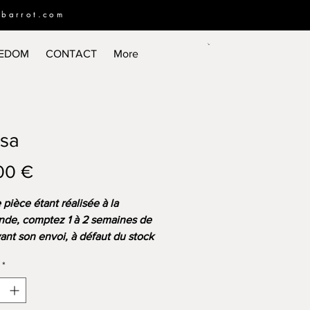
ebarrot.com
EEDOM
CONTACT
More
sa
Prix
00 €
pièce étant réalisée à la
de, comptez 1 à 2 semaines de
vant son envoi, à défaut du stock
s.
*
ion murale géométrique
e de l'Ouest Américain qui saura
fer n'importe quel décor.