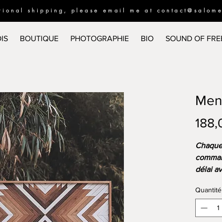
ational shipping, please email me at
contact@salom
IS
BOUTIQUE
PHOTOGRAPHIE
BIO
SOUND OF FR
Men
188,
Chaque 
comman
délai a
en cour
Quantité
Décorat
inspiré
réchauf